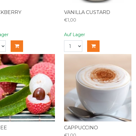
CKBERRY
VANILLA CUSTARD
€1,00
ager
Auf Lager
HEE
CAPPUCCINO
€1,00