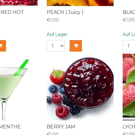
 RED HOT
PEACH ( Juicy )
BLA
€1,00
€1,00
Auf Lager
Auf L
 MENTHE
BERRY JAM
LYC
€1,00
€1,00