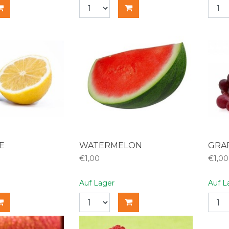
E
WATERMELON
GRAP
€1,00
€1,00
Auf Lager
Auf L