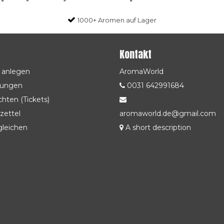
1000+ Aromen auf Lager
Kontakt
 anlegen
AromaWorld
lungen
0031 642991684
hten (Tickets)
zettel
aromaworld.de@gmail.com
gleichen
A short description