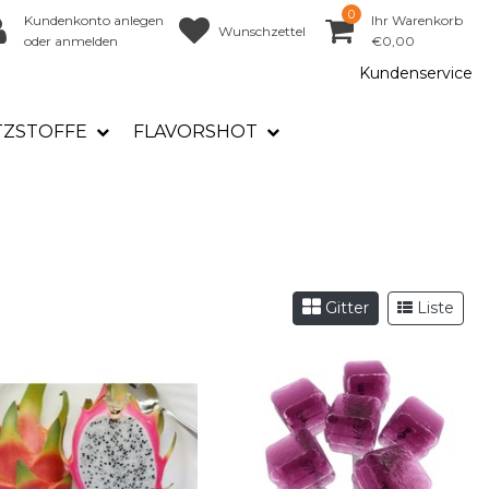
0
Kundenkonto anlegen
Ihr Warenkorb
Wunschzettel
oder anmelden
€0,00
Kundenservice
TZSTOFFE
FLAVORSHOT
Gitter
Liste