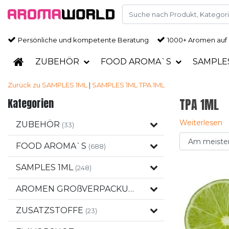
Persönliche und kompetente Beratung
1000+ Aromen auf
ZUBEHÖR
FOOD AROMA`S
SAMPLE
Zurück zu SAMPLES 1ML
|
SAMPLES 1ML
TPA 1ML
Kategorien
TPA 1ML
Weiterlesen
ZUBEHÖR
(33)
FOOD AROMA`S
(688)
SAMPLES 1ML
(248)
AROMEN GROßVERPACKUNGEN
(120)
ZUSATZSTOFFE
(23)