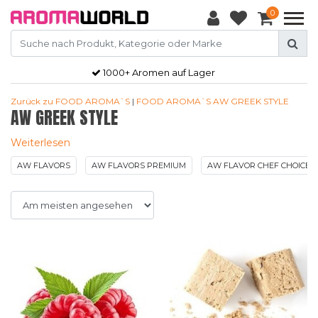
0
1000+ Aromen auf Lager
Zurück zu FOOD AROMA`S
|
FOOD AROMA`S
AW GREEK STYLE
AW GREEK STYLE
Weiterlesen
AW FLAVORS
AW FLAVORS PREMIUM
AW FLAVOR CHEF CHOICE