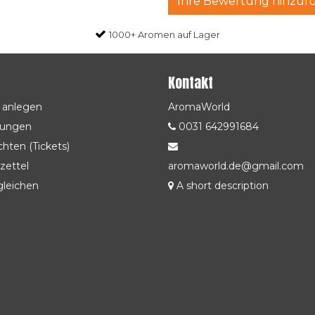
Ihre Bewertung hinzuf
1000+ Aromen auf Lager
Kontakt
 anlegen
AromaWorld
lungen
0031 642991684
hten (Tickets)
zettel
aromaworld.de@gmail.com
gleichen
A short description