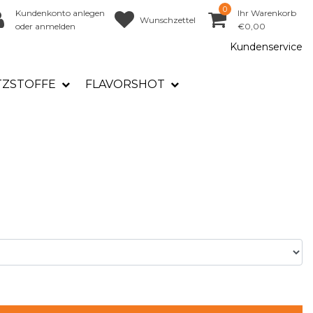
0
Kundenkonto anlegen
Ihr Warenkorb
Wunschzettel
oder anmelden
€0,00
Kundenservice
TZSTOFFE
FLAVORSHOT