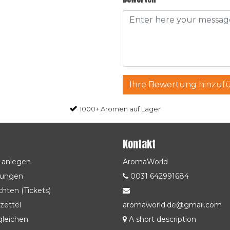
Ihre Bewertung hinzuf
1000+ Aromen auf Lager
Kontakt
 anlegen
AromaWorld
lungen
0031 642991684
hten (Tickets)
zettel
aromaworld.de@gmail.com
gleichen
A short description