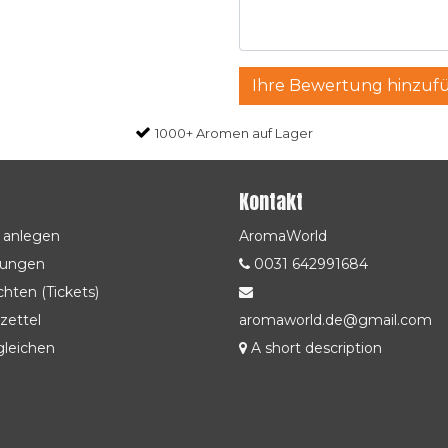
Ihre Bewertung hinzuf
1000+ Aromen auf Lager
Kontakt
 anlegen
AromaWorld
lungen
0031 642991684
hten (Tickets)
zettel
aromaworld.de@gmail.com
gleichen
A short description