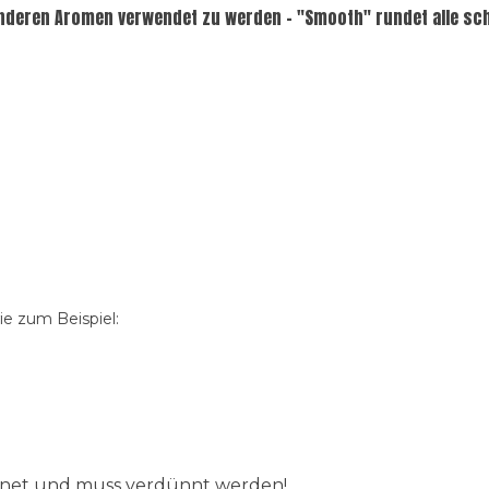
nderen Aromen verwendet zu werden - "Smooth" rundet alle scha
e zum Beispiel:
ignet und muss verdünnt werden!