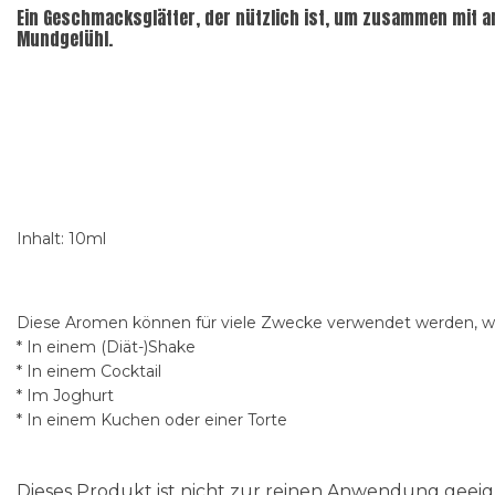
Ein Geschmacksglätter, der nützlich ist, um zusammen mit a
Mundgefühl.
Inhalt: 10ml
Diese Aromen können für viele Zwecke verwendet werden, wi
* In einem (Diät-)Shake
* In einem Cocktail
* Im Joghurt
* In einem Kuchen oder einer Torte
Dieses Produkt ist nicht zur reinen Anwendung gee