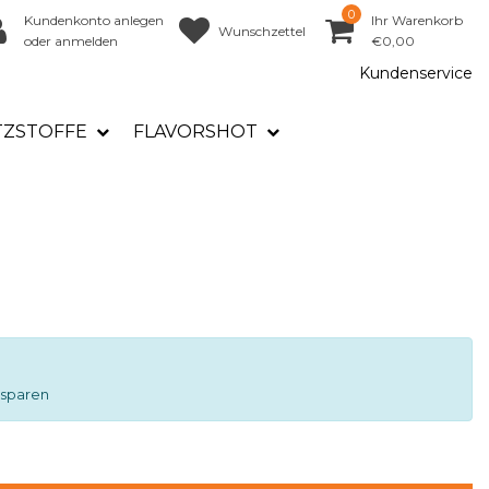
0
Kundenkonto anlegen
Ihr Warenkorb
Wunschzettel
oder anmelden
€0,00
Kundenservice
TZSTOFFE
FLAVORSHOT
 sparen