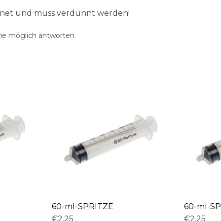
ignet und muss verdünnt werden!
wie möglich antworten
60-ml-SPRITZE
60-ml-S
€2,25
€2,25