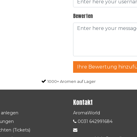
Bewerten
Ihre Bewertung hinzuf
1000+ Aromen auf Lager
Kontakt
 anlegen
AromaWorld
lungen
0031 642991684
hten (Tickets)