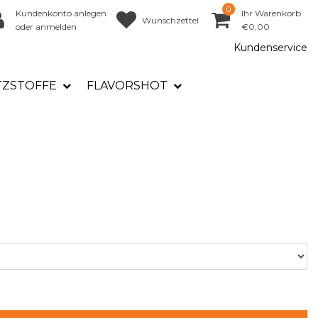
0
Kundenkonto anlegen
Ihr Warenkorb
Wunschzettel
oder anmelden
€0,00
Kundenservice
TZSTOFFE
FLAVORSHOT