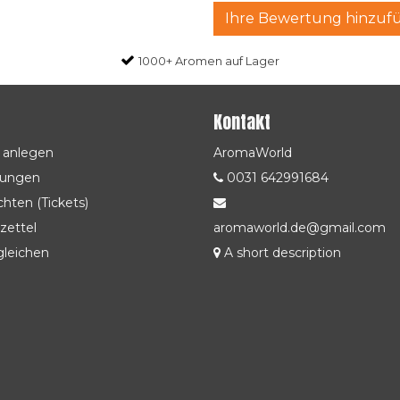
Ihre Bewertung hinzuf
1000+ Aromen auf Lager
Kontakt
 anlegen
AromaWorld
lungen
0031 642991684
hten (Tickets)
zettel
aromaworld.de@gmail.com
gleichen
A short description