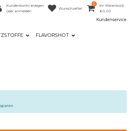
0
Kundenkonto anlegen
Ihr Warenkorb
Wunschzettel
oder anmelden
€0,00
Kundenservice
TZSTOFFE
FLAVORSHOT
 sparen