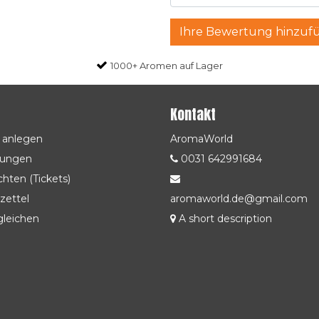
Ihre Bewertung hinzuf
1000+ Aromen auf Lager
Kontakt
 anlegen
AromaWorld
lungen
0031 642991684
hten (Tickets)
zettel
aromaworld.de@gmail.com
gleichen
A short description