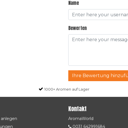
Name
Bewerten
Ihre Bewertung hinzuf
1000+ Aromen auf Lager
Kontakt
 anlegen
AromaWorld
lungen
0031 642991684