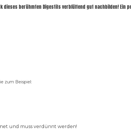
 dieses berühmten Digestifs verblüffend gut nachbilden! Ein per
e zum Beispiel:
ignet und muss verdünnt werden!