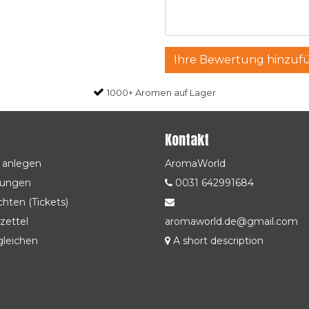
Ihre Bewertung hinzuf
1000+ Aromen auf Lager
Kontakt
 anlegen
AromaWorld
lungen
0031 642991684
hten (Tickets)
zettel
aromaworld.de@gmail.com
gleichen
A short description