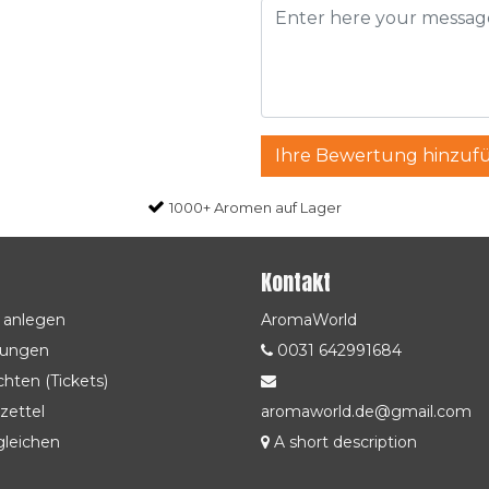
Ihre Bewertung hinzuf
1000+ Aromen auf Lager
Kontakt
 anlegen
AromaWorld
lungen
0031 642991684
hten (Tickets)
zettel
aromaworld.de@gmail.com
gleichen
A short description