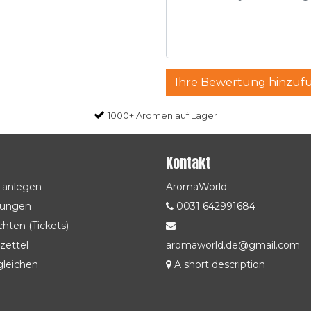
Ihre Bewertung hinzuf
1000+ Aromen auf Lager
Kontakt
 anlegen
AromaWorld
lungen
0031 642991684
hten (Tickets)
zettel
aromaworld.de@gmail.com
gleichen
A short description