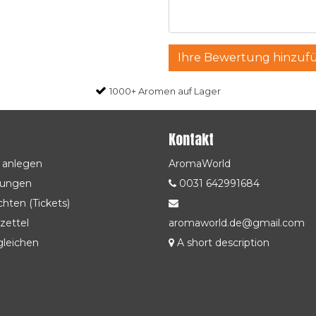
Ihre Bewertung hinzuf
1000+ Aromen auf Lager
Kontakt
 anlegen
AromaWorld
lungen
0031 642991684
hten (Tickets)
zettel
aromaworld.de@gmail.com
gleichen
A short description