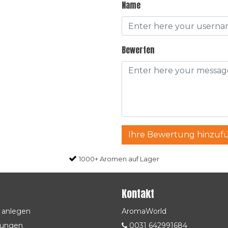
Name
Bewerten
Ihre Bewertung hinzuf
1000+ Aromen auf Lager
Kontakt
 anlegen
AromaWorld
lungen
0031 642991684