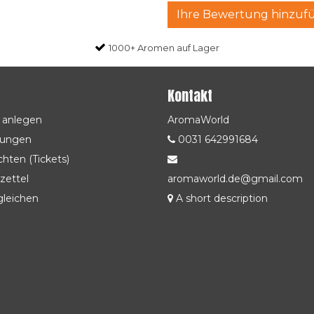
Ihre Bewertung hinzuf
1000+ Aromen auf Lager
Kontakt
 anlegen
AromaWorld
lungen
0031 642991684
hten (Tickets)
zettel
aromaworld.de@gmail.com
gleichen
A short description