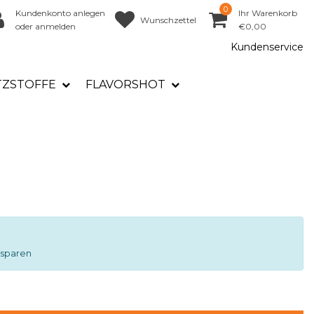
0
Kundenkonto anlegen
Ihr Warenkorb
Wunschzettel
oder anmelden
€0,00
Kundenservice
TZSTOFFE
FLAVORSHOT
 sparen