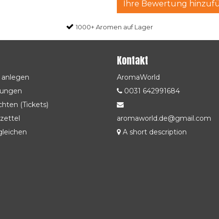
Ihre Bewertung hinzuf
1000+ Aromen auf Lager
Kontakt
 anlegen
AromaWorld
lungen
0031 642991684
hten (Tickets)
zettel
aromaworld.de@gmail.com
gleichen
A short description