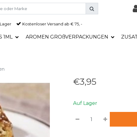
 Lager
Kostenloser Versand ab € 75, -
S 1ML
AROMEN GROßVERPACKUNGEN
ZUSA
en
€3,95
Auf Lager