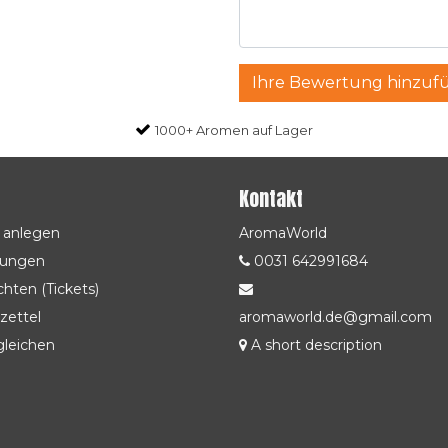
Ihre Bewertung hinzuf
1000+ Aromen auf Lager
Kontakt
 anlegen
AromaWorld
lungen
0031 642991684
hten (Tickets)
zettel
aromaworld.de@gmail.com
gleichen
A short description