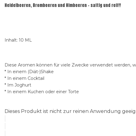
Heidelbeeren, Brombeeren und Himbeeren - saftig und reif!!
Inhalt: 10 ML
Diese Aromen können für viele Zwecke verwendet werden, wi
* In einem (Diät-)Shake
* In einem Cocktail
* Im Joghurt
* In einem Kuchen oder einer Torte
Dieses Produkt ist nicht zur reinen Anwendung gee